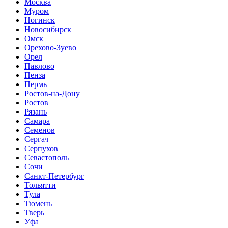
Москва
Муром
Ногинск
Новосибирск
Омск
Орехово-Зуево
Орел
Павлово
Пенза
Пермь
Ростов-на-Дону
Ростов
Рязань
Самара
Семенов
Сергач
Серпухов
Севастополь
Сочи
Санкт-Петербург
Тольятти
Тула
Тюмень
Тверь
Уфа