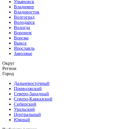
Ульяновск
Владимир
Владивосток
Волгоград
Володарск
Вологда
Воронеж
Ворсма
Выкса
Ярославль
Заволжье
Округ
Регион
Город
Дальневосточный
Приволжский
Северо-Западный
Северо-Кавказский
Сибирский
Уральский
Центральный
Южный