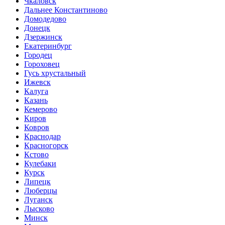
Чкаловск
Дальнее Константиново
Домодедово
Донецк
Дзержинск
Екатеринбург
Городец
Гороховец
Гусь хрустальный
Ижевск
Калуга
Казань
Кемерово
Киров
Ковров
Краснодар
Красногорск
Кстово
Кулебаки
Курск
Липецк
Люберцы
Луганск
Лысково
Минск